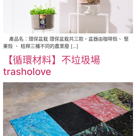
產品名：環保盆栽 環保盆栽共三款，盆器由咖啡殼、 堅
果殼 、 秸稈三種不同的農業廢 […]
【循環材料】不垃圾場
trasholove