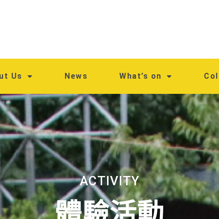
ut Us
News
What’s on
Col
ACTIVITY
體驗活動