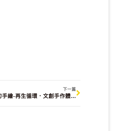
下一篇
【Wishlite時光】 蠟燭刮刀手繪-再生循環．文創手作體驗