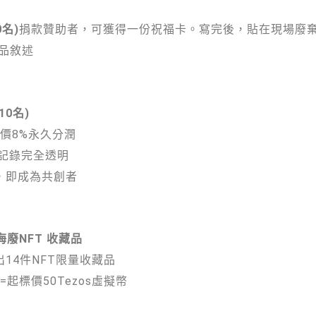
0名)
捐款贊助者，可獲得一份祝福卡。寫完後，貼在現場廢棄
品敘述
10名)
藏價8%永久分潤
，記錄完全透明
冊，即成為共創者
海廢NFT 收藏品
出14件NFT限量收藏品
起標價50Tezos虛擬幣