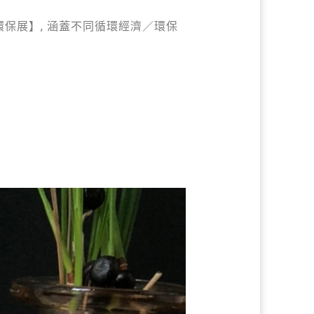
濟/環保展】, 涵蓋不同循環經濟／環保