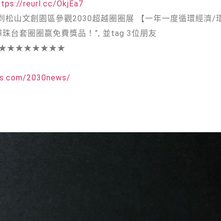
ttps://reurl.cc/OkjEa7
/1(一) 到松山文創園區參觀2030超越圈圈展 【一年一度循環經
台套圈圈嬴免費獎品！”, 並tag 3位朋友
★★★★★★★★
oss.com/2030news/