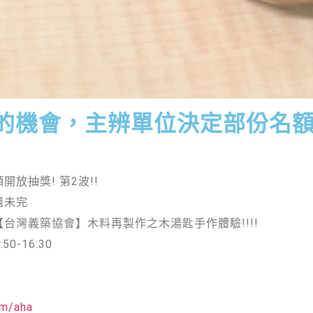
的機會，主辨單位決定部份名額
開放抽獎! 第2波!!
還未完
【台灣義築協會】木料再製作之木湯匙手作體驗!!!!
0-16:30
om/aha