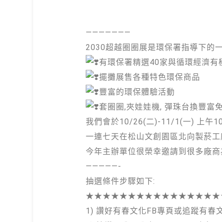
———————
2030超越圈圈展是環保署指導下的
有環保署精選40家與循環經濟有
擺攤展售各種特色環保商品
豐富的環保體驗活動
套圈圈,夾娃娃機, 彈珠台換豐富
我們會於10/26(二)-11/1(一) 上午10
一連七天在松山文創園區北向製菸工
今年主辦單位很榮幸邀請到很多廠商
—————-
抽選條件步驟如下:
★★★★★★★★★★★★★★★★
1) 讚好有春文化FB專頁或追蹤有春文化inst