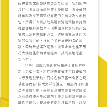
續也會製成限量購物袋贈於民眾，新創團隊-
袋代也將設計循環經濟手作體驗，將廢棄的
餘布料及皮革再製成有用的手機袋及文創包
包，所得20%將捐助美麗台灣關懷協會持續
推動循環經濟教育，現場循環經濟的綠商品
提供民眾有意識的消費，透過市集及新店店
家的倡議行動，推動企業更重視ESG的實
踐，同時希望讓路邊攤、微型企業也能不用
花大錢就能參與循環經濟，共同為地球盡一
份心力。
非營利組織活動則有家扶基金會所推動
新北釣桿計畫，將在現場宣傳不可以塑塑的
宣導及遊戲活動、而綠色和平基金會將在現
場宣導內容: 擴大海洋保護區、通過海洋保護
法等倡議行動，美麗台灣關懷協會將邀民眾
以廢棄旗幟再生玫瑰花手作活動體驗推廣廢
棄物資源化，現場也將提供杯具租賃，以減