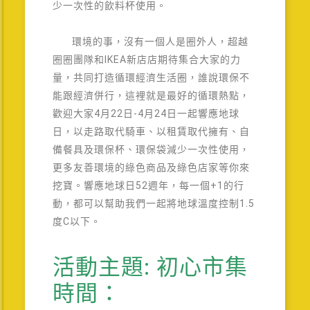
少一次性的飲料杯使用。
環境的事，沒有一個人是圈外人，超越
圈圈團隊和IKEA新店店期待集合大家的力
量，共同打造循環經濟生活圈，誰說環保不
能跟經濟併行，這裡就是最好的循環熱點，
歡迎大家4月22日-4月24日一起響應地球
日，以走路取代騎車、以租賃取代擁有、自
備餐具及環保杯、環保袋減少一次性使用，
更多友善環境的綠色商品及綠色店家等你來
挖寶。響應地球日52週年，每一個+1的行
動，都可以幫助我們一起將地球溫度控制1.5
度C以下。
活動主題: 初心市集
時間：