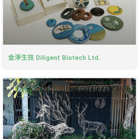
金淨生技 Diligent Biotech Ltd.