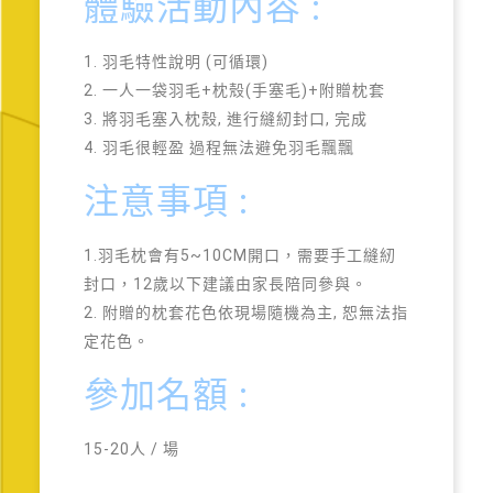
體驗活動內容 :
1. 羽毛特性說明 (可循環)
2. 一人一袋羽毛+枕殼(手塞毛)+附贈枕套
3. 將羽毛塞入枕殼, 進行縫紉封口, 完成
4. 羽毛很輕盈 過程無法避免羽毛飄飄
注意事項 :
1.羽毛枕會有5~10CM開口，需要手工縫紉
封口，12歲以下建議由家長陪同參與。
2. 附贈的枕套花色依現場隨機為主, 恕無法指
定花色。
參加名額 :
15-20人 / 場